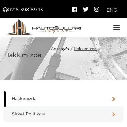
0216 398 89 13
ENG
Togg
navig
Anasayfa
Hakkımızda
Hakkımızda
Hakkımızda
Şirket Politikası