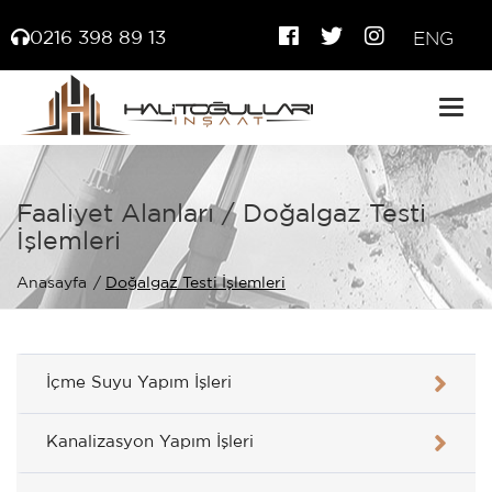
0216 398 89 13
ENG
Togg
navig
Faaliyet Alanları / Doğalgaz Testi
İşlemleri
Anasayfa
Doğalgaz Testi İşlemleri
İçme Suyu Yapım İşleri
Kanalizasyon Yapım İşleri