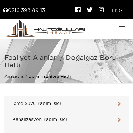
0216 398 89 13
ENG
Togg
navig
Faaliyet Alanları / Doğalgaz Boru
Hattı
Anasayfa
Doğalgaz Boru Hattı
İçme Suyu Yapım İşleri
Kanalizasyon Yapım İşleri