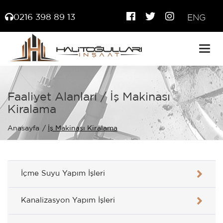
0216 398 89 13
ENG
Togg
navig
Faaliyet Alanları / İş Makinası
Kiralama
Anasayfa
İş Makinası Kiralama
İçme Suyu Yapım İşleri
Kanalizasyon Yapım İşleri